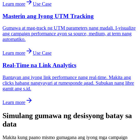
Learn more
Use Case
Masterin ang Iyong UTM Tracking
Gumawa at mag-track ng UTM parameters nang madali. I-visualize
ang campaign performance ayon sa source, medium, at term nang
automatiko.
Learn more
Use Case
Real-Time na Link Analytics
Bantayan ang iyong link performance nang real-time. Makita ang
clicks habang nangyayari at rumesponde agad. Subukan nang libre
gamit ang s.id.
Learn more
Simulang gumawa ng desisyong batay sa
data
Makita kung paano mismo gumagana ang iyong mga campaign