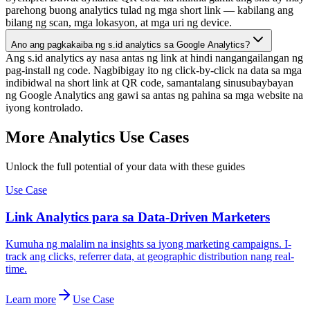
parehong buong analytics tulad ng mga short link — kabilang ang
bilang ng scan, mga lokasyon, at mga uri ng device.
Ano ang pagkakaiba ng s.id analytics sa Google Analytics?
Ang s.id analytics ay nasa antas ng link at hindi nangangailangan ng
pag-install ng code. Nagbibigay ito ng click-by-click na data sa mga
indibidwal na short link at QR code, samantalang sinusubaybayan
ng Google Analytics ang gawi sa antas ng pahina sa mga website na
iyong kontrolado.
More Analytics Use Cases
Unlock the full potential of your data with these guides
Use Case
Link Analytics para sa Data-Driven Marketers
Kumuha ng malalim na insights sa iyong marketing campaigns. I-
track ang clicks, referrer data, at geographic distribution nang real-
time.
Learn more
Use Case