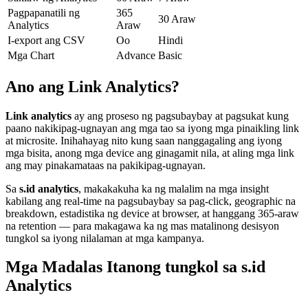
Pagpapanatili ng
365
30 Araw
Analytics
Araw
I-export ang CSV
Oo
Hindi
Mga Chart
Advance
Basic
Ano ang Link Analytics?
Link analytics
ay ang proseso ng pagsubaybay at pagsukat kung
paano nakikipag-ugnayan ang mga tao sa iyong mga pinaikling link
at microsite. Inihahayag nito kung saan nanggagaling ang iyong
mga bisita, anong mga device ang ginagamit nila, at aling mga link
ang may pinakamataas na pakikipag-ugnayan.
Sa
s.id analytics
, makakakuha ka ng malalim na mga insight
kabilang ang real-time na pagsubaybay sa pag-click, geographic na
breakdown, estadistika ng device at browser, at hanggang 365-araw
na retention — para makagawa ka ng mas matalinong desisyon
tungkol sa iyong nilalaman at mga kampanya.
Mga Madalas Itanong tungkol sa s.id
Analytics