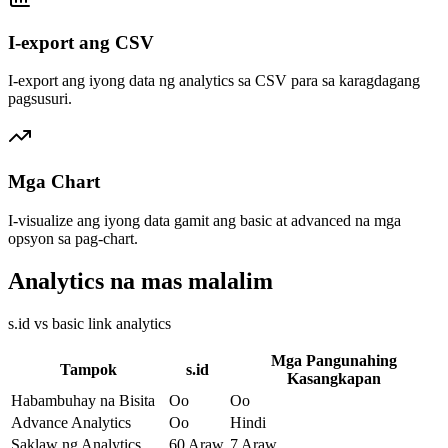
I-export ang CSV
I-export ang iyong data ng analytics sa CSV para sa karagdagang
pagsusuri.
Mga Chart
I-visualize ang iyong data gamit ang basic at advanced na mga
opsyon sa pag-chart.
Analytics na mas malalim
s.id vs basic link analytics
Mga Pangunahing
Tampok
s.id
Kasangkapan
Habambuhay na Bisita
Oo
Oo
Advance Analytics
Oo
Hindi
Saklaw ng Analytics
60 Araw
7 Araw