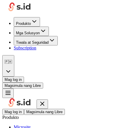
Produkto
Mga Solusyon
Tiwala at Seguridad
Subscription
🇵🇭
Mag log in
Magsimula nang Libre
Mag log in
Magsimula nang Libre
Produkto
Microsite