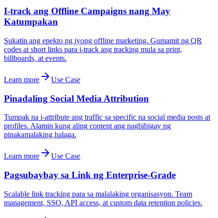
I-track ang Offline Campaigns nang May
Katumpakan
Sukatin ang epekto ng iyong offline marketing. Gumamit ng QR
codes at short links para i-track ang tracking mula sa print,
billboards, at events.
Learn more
Use Case
Pinadaling Social Media Attribution
Tumpak na i-attribute ang traffic sa specific na social media posts at
profiles. Alamin kung aling content ang nagbibigay ng
pinakamalaking halaga.
Learn more
Use Case
Pagsubaybay sa Link ng Enterprise-Grade
Scalable link tracking para sa malalaking organisasyon. Team
management, SSO, API access, at custom data retention policies.