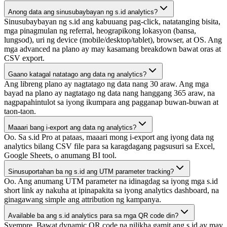
Anong data ang sinusubaybayan ng s.id analytics?
Sinusubaybayan ng s.id ang kabuuang pag-click, natatanging bisita,
mga pinagmulan ng referral, heograpikong lokasyon (bansa,
lungsod), uri ng device (mobile/desktop/tablet), browser, at OS. Ang
mga advanced na plano ay may kasamang breakdown bawat oras at
CSV export.
Gaano katagal natatago ang data ng analytics?
Ang libreng plano ay nagtatago ng data nang 30 araw. Ang mga
bayad na plano ay nagtatago ng data nang hanggang 365 araw, na
nagpapahintulot sa iyong ikumpara ang pagganap buwan-buwan at
taon-taon.
Maaari bang i-export ang data ng analytics?
Oo. Sa s.id Pro at pataas, maaari mong i-export ang iyong data ng
analytics bilang CSV file para sa karagdagang pagsusuri sa Excel,
Google Sheets, o anumang BI tool.
Sinusuportahan ba ng s.id ang UTM parameter tracking?
Oo. Ang anumang UTM parameter na idinagdag sa iyong mga s.id
short link ay nakuha at ipinapakita sa iyong analytics dashboard, na
ginagawang simple ang attribution ng kampanya.
Available ba ang s.id analytics para sa mga QR code din?
Syempre. Bawat dynamic QR code na nilikha gamit ang s.id ay may