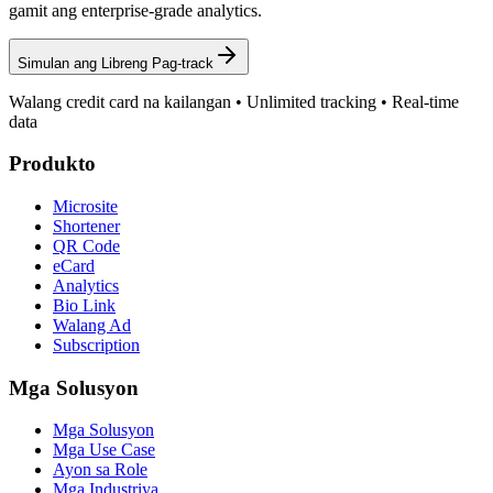
gamit ang enterprise-grade analytics.
Simulan ang Libreng Pag-track
Walang credit card na kailangan • Unlimited tracking • Real-time
data
Produkto
Microsite
Shortener
QR Code
eCard
Analytics
Bio Link
Walang Ad
Subscription
Mga Solusyon
Mga Solusyon
Mga Use Case
Ayon sa Role
Mga Industriya