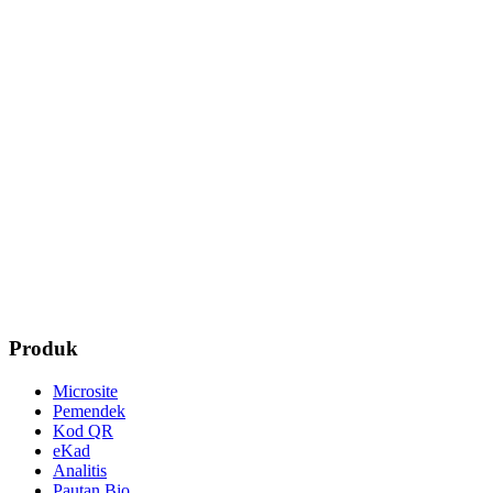
vs
Picsee
Bandingkan s.id dan Picsee untuk memendekkan URL, pautan bio
dan kod QR. Lihat alat yang menawarkan ciri dan nilai yang lebih
baik untuk keperluan anda.
Bandingkan dengan {{nama}}
s.id
vs
L8.nu
Bandingkan s.id dan L8.nu pemendek URL. Ketahui platform yang
mempunyai ciri, analitik dan nilai keseluruhan yang lebih baik.
Bandingkan dengan {{nama}}
Produk
Microsite
Pemendek
Kod QR
eKad
Analitis
Pautan Bio