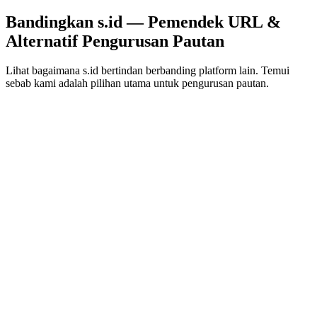
Bandingkan s.id — Pemendek URL &
Alternatif Pengurusan Pautan
Lihat bagaimana s.id bertindan berbanding platform lain. Temui
sebab kami adalah pilihan utama untuk pengurusan pautan.
s.id
vs
Bitly
Bitly hanyalah pemendek URL. s.id ialah platform penuh: pautan
pendek, pautan bio, kod QR, tapak mikro, dan analitik — semua
percuma. 10J+ bertukar.
Bandingkan dengan {{nama}}
s.id
vs
Rebrandly
Bandingkan ciri s.id dan Rebrandly, harga dan keupayaan pautan
berjenama. Cari pemendek URL terbaik untuk jenama anda.