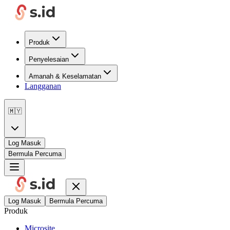
Produk
Penyelesaian
Amanah & Keselamatan
Langganan
🇲🇾
Log Masuk
Bermula Percuma
Log Masuk
Bermula Percuma
Produk
Microsite